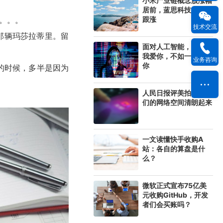
小米产业链概念股涨幅
居前，蓝思科技等多股
。。。
跟涨
技术交流
那辆玛莎拉蒂里。留
面对人工智能，一万句
我爱你，不如一句我懂
业务咨询
你
的时候，多半是因为
人民日报评美拍：让我
们的网络空间清朗起来
一文读懂快手收购A
站：各自的算盘是什
么？
微软正式宣布75亿美
元收购GitHub，开发
者们会买账吗？